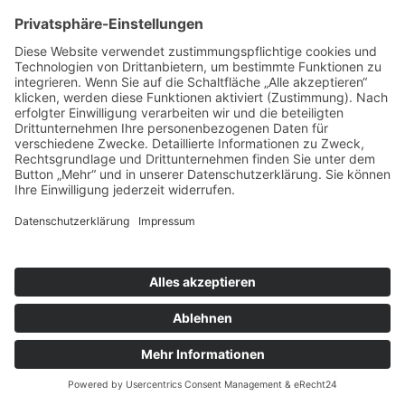
Sofern wir Ihnen kein Stellenangebot machen können, Sie ein
Stellenangebot ablehnen oder Ihre Bewerbung zurückziehen,
behalten wir uns das Recht vor, die von Ihnen übermittelten Daten
auf Grundlage unserer berechtigten Interessen (Art. 6 Abs. 1 lit. f
DSGVO) bis zu 6 Monate ab der Beendigung des
Bewerbungsverfahrens (Ablehnung oder Zurückziehung der
Bewerbung) bei uns aufzubewahren. Anschließend werden die Daten
gelöscht und die physischen Bewerbungsunterlagen vernichtet. Die
Aufbewahrung dient insbesondere Nachweiszwecken im Falle eines
Rechtsstreits. Sofern ersichtlich ist, dass die Daten nach Ablauf der
6-Monatsfrist erforderlich sein werden (z. B. aufgrund eines
drohenden oder anhängigen Rechtsstreits), findet eine Löschung erst
statt, wenn der Zweck für die weitergehende Aufbewahrung entfällt.
Eine längere Aufbewahrung kann außerdem stattfinden, wenn Sie
eine entsprechende Einwilligung (Art. 6 Abs. 1 lit. a DSGVO) erteilt
haben oder wenn gesetzliche Aufbewahrungspflichten der Löschung
entgegenstehen.