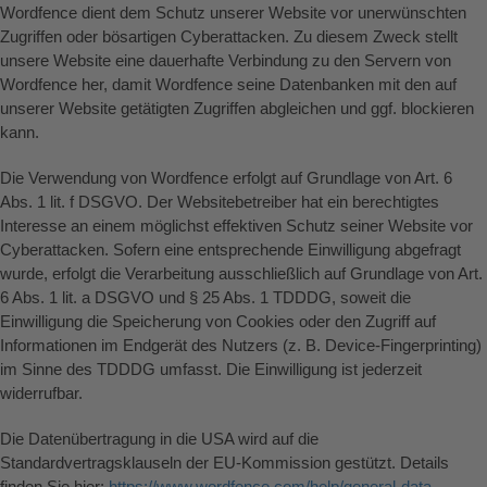
Wordfence dient dem Schutz unserer Website vor unerwünschten
Zugriffen oder bösartigen Cyberattacken. Zu diesem Zweck stellt
unsere Website eine dauerhafte Verbindung zu den Servern von
Wordfence her, damit Wordfence seine Datenbanken mit den auf
unserer Website getätigten Zugriffen abgleichen und ggf. blockieren
kann.
Die Verwendung von Wordfence erfolgt auf Grundlage von Art. 6
Abs. 1 lit. f DSGVO. Der Websitebetreiber hat ein berechtigtes
Interesse an einem möglichst effektiven Schutz seiner Website vor
Cyberattacken. Sofern eine entsprechende Einwilligung abgefragt
wurde, erfolgt die Verarbeitung ausschließlich auf Grundlage von Art.
6 Abs. 1 lit. a DSGVO und § 25 Abs. 1 TDDDG, soweit die
Einwilligung die Speicherung von Cookies oder den Zugriff auf
Informationen im Endgerät des Nutzers (z. B. Device-Fingerprinting)
im Sinne des TDDDG umfasst. Die Einwilligung ist jederzeit
widerrufbar.
Die Datenübertragung in die USA wird auf die
Standardvertragsklauseln der EU-Kommission gestützt. Details
finden Sie hier:
https://www.wordfence.com/help/general-data-