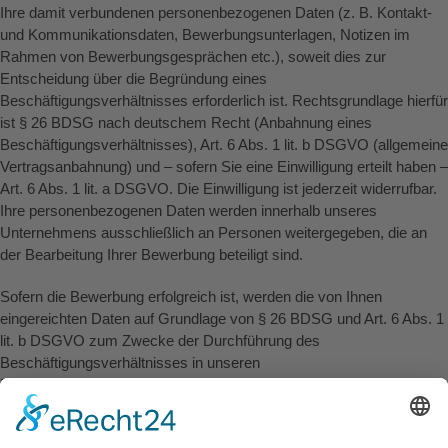
Ihre damit verbundenen personenbezogenen Daten (z. B. Kontakt-
und Kommunikationsdaten, Bewerbungsunterlagen, Notizen im
Rahmen von Bewerbungsgesprächen etc.), soweit dies zur
Entscheidung über die Begründung eines
Beschäftigungsverhältnisses erforderlich ist. Rechtsgrundlage hierfür
ist § 26 BDSG nach deutschem Recht (Anbahnung eines
Beschäftigungsverhältnisses), Art. 6 Abs. 1 lit. b DSGVO (allgemeine
Vertragsanbahnung) und – sofern Sie eine Einwilligung erteilt haben –
Art. 6 Abs. 1 lit. a DSGVO. Die Einwilligung ist jederzeit widerrufbar.
Ihre personenbezogenen Daten werden innerhalb unseres
Unternehmens ausschließlich an Personen weitergegeben, die an
der Bearbeitung Ihrer Bewerbung beteiligt sind.
Sofern die Bewerbung erfolgreich ist, werden die von Ihnen
eingereichten Daten auf Grundlage von § 26 BDSG und Art. 6 Abs. 1
lit. b DSGVO zum Zwecke der Durchführung des
Beschäftigungsverhältnisses in unseren
Datenverarbeitungssystemen gespeichert.
Aufbewahrungsdauer der Daten