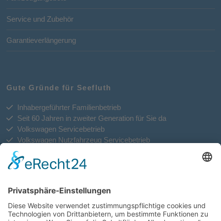
Service und Zubehör
Garantieverlängerung
Gute Gründe für Seefluth
Inhabergeführter Familienbetrieb
Seit 60 Jahren in zweiter Generation für Sie da
Volkswagen Servicebetrieb
Volkswagen Nutzfahrzeug Servicebetrieb
Freundliche und kompetente Beratung
Qualifizierte Mitarbeiter
Große Auswahl an Neu- und Gebrauchtwagen
Garantie auch für gebrauchte Fahrzeuge
Individuelle Angebote
Zentral in Kronshagen direkt an der Kieler Automeile
DAS Autohaus Ihres Vertrauens