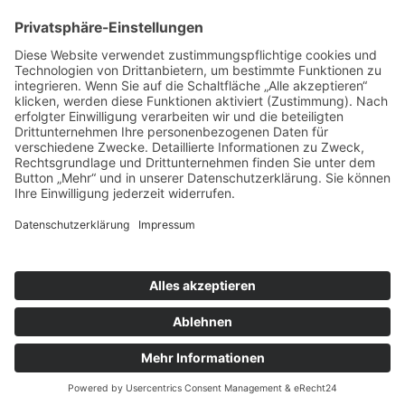
Webdesign & Webhosting:
brünger.media Kiel