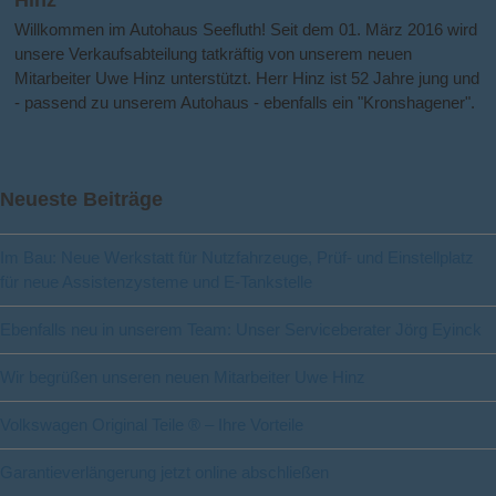
Hinz
Willkommen im Autohaus Seefluth! Seit dem 01. März 2016 wird
unsere Verkaufsabteilung tatkräftig von unserem neuen
Mitarbeiter Uwe Hinz unterstützt. Herr Hinz ist 52 Jahre jung und
- passend zu unserem Autohaus - ebenfalls ein "Kronshagener".
Neueste Beiträge
Im Bau: Neue Werkstatt für Nutzfahrzeuge, Prüf- und Einstellplatz
für neue Assistenzysteme und E-Tankstelle
Ebenfalls neu in unserem Team: Unser Serviceberater Jörg Eyinck
Wir begrüßen unseren neuen Mitarbeiter Uwe Hinz
Volkswagen Original Teile ® – Ihre Vorteile
Garantieverlängerung jetzt online abschließen