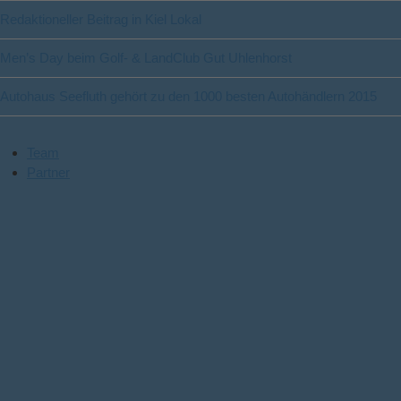
Redaktioneller Beitrag in Kiel Lokal
Men’s Day beim Golf- & LandClub Gut Uhlenhorst
Autohaus Seefluth gehört zu den 1000 besten Autohändlern 2015
Team
Partner