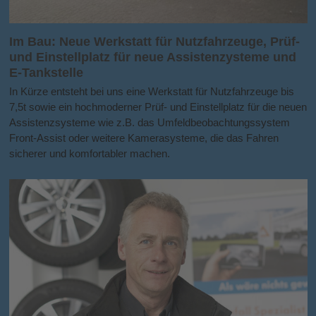
Im Bau: Neue Werkstatt für Nutzfahrzeuge, Prüf-
und Einstellplatz für neue Assistenzysteme und
E-Tankstelle
In Kürze entsteht bei uns eine Werkstatt für Nutzfahrzeuge bis
7,5t sowie ein hochmoderner Prüf- und Einstellplatz für die neuen
Assistenzsysteme wie z.B. das Umfeldbeobachtungssystem
Front-Assist oder weitere Kamerasysteme, die das Fahren
sicherer und komfortabler machen.